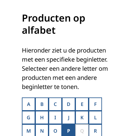
Producten op
alfabet
Hieronder ziet u de producten
met een specifieke beginletter.
Selecteer een andere letter om
producten met een andere
beginletter te tonen.
A
B
C
D
E
F
G
H
I
J
K
L
M
N
O
P
Q
R