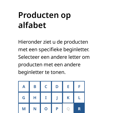
Producten op
alfabet
Hieronder ziet u de producten
met een specifieke beginletter.
Selecteer een andere letter om
producten met een andere
beginletter te tonen.
A
B
C
D
E
F
G
H
I
J
K
L
M
N
O
P
Q
R