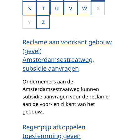
S
T
U
V
W
X
Y
Z
Reclame aan voorkant gebouw
(gevel)
Amsterdamsestraatweg,
subsidie aanvragen
Ondernemers aan de
Amsterdamsestraatweg kunnen
subsidie aanvragen voor de reclame
aan de voor- en zijkant van het
gebouw..
Regenpijp afkoppelen,
toestemming geven