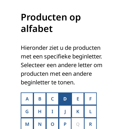
Producten op
alfabet
Hieronder ziet u de producten
met een specifieke beginletter.
Selecteer een andere letter om
producten met een andere
beginletter te tonen.
A
B
C
D
E
F
G
H
I
J
K
L
M
N
O
P
Q
R