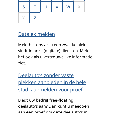
S
T
U
V
W
X
Y
Z
Datalek melden
Meld het ons als u een zwakke plek
vindt in onze (digitale) diensten. Meld
het ook als u vertrouwelijke informatie
ziet.
Deelauto’s zonder vaste
plekken aanbieden in de hele
stad, aanmelden voor proef
Biedt uw bedrijf free-floating
deelauto’s aan? Dan kunt u meedoen
aan een proef om deze deelauto’s in