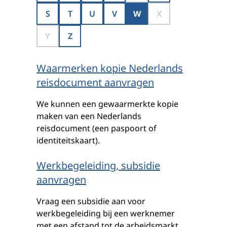
S
T
U
V
W
X
Y
Z
Waarmerken kopie Nederlands
reisdocument aanvragen
We kunnen een gewaarmerkte kopie
maken van een Nederlands
reisdocument (een paspoort of
identiteitskaart).
Werkbegeleiding, subsidie
aanvragen
Vraag een subsidie aan voor
werkbegeleiding bij een werknemer
met een afstand tot de arbeidsmarkt.