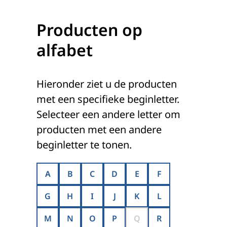
Producten op
alfabet
Hieronder ziet u de producten
met een specifieke beginletter.
Selecteer een andere letter om
producten met een andere
beginletter te tonen.
A
B
C
D
E
F
G
H
I
J
K
L
M
N
O
P
Q
R