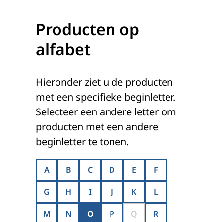
Producten op
alfabet
Hieronder ziet u de producten
met een specifieke beginletter.
Selecteer een andere letter om
producten met een andere
beginletter te tonen.
A
B
C
D
E
F
G
H
I
J
K
L
M
N
O
P
Q
R