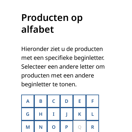
Producten op
alfabet
Hieronder ziet u de producten
met een specifieke beginletter.
Selecteer een andere letter om
producten met een andere
beginletter te tonen.
A
B
C
D
E
F
G
H
I
J
K
L
M
N
O
P
Q
R