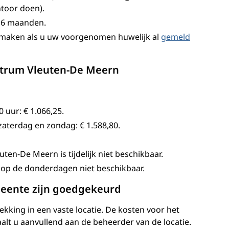
toor doen).
r 6 maanden.
k maken als u uw voorgenomen huwelijk al
gemeld
entrum Vleuten-De Meern
0 uur:
€ 1.066,25
.
 zaterdag en zondag:
€ 1.588,80
.
ten-De Meern is tijdelijk niet beschikbaar.
n op de donderdagen niet beschikbaar.
meente zijn goedgekeurd
kking in een vaste locatie. De kosten voor het
taalt u aanvullend aan de beheerder van de locatie.